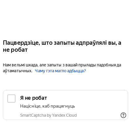
Пацвердзіце, што запыты адпраўлялі вы, а
не робат
Нам вельмі шкада, але запыты з вашай прылады падобныя да
аўтаматычных.
Чаму гэта магло адбыцца?
Я не робат
Націсніце, каб працягнуць
SmartCaptcha by Yandex Cloud