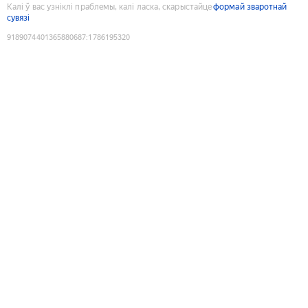
Калі ў вас узніклі праблемы, калі ласка, скарыстайце
формай зваротнай
сувязі
9189074401365880687
:
1786195320