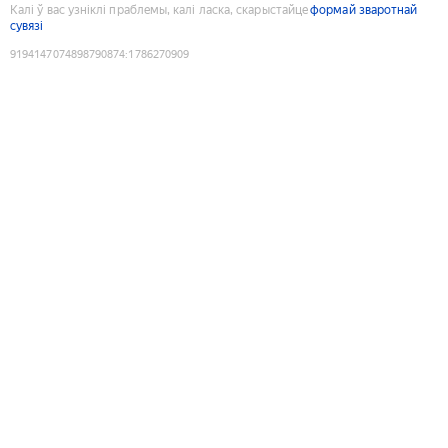
Калі ў вас узніклі праблемы, калі ласка, скарыстайце
формай зваротнай
сувязі
9194147074898790874
:
1786270909