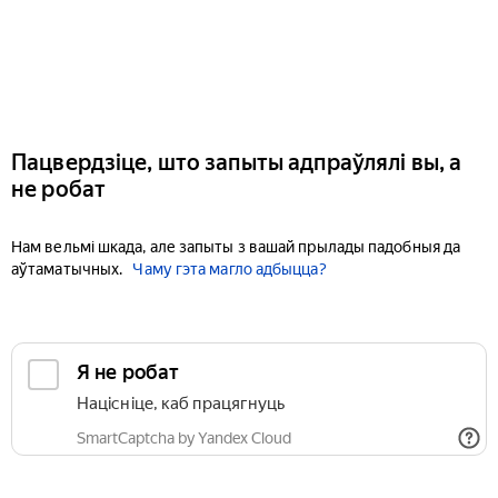
Пацвердзіце, што запыты адпраўлялі вы, а
не робат
Нам вельмі шкада, але запыты з вашай прылады падобныя да
аўтаматычных.
Чаму гэта магло адбыцца?
Я не робат
Націсніце, каб працягнуць
SmartCaptcha by Yandex Cloud