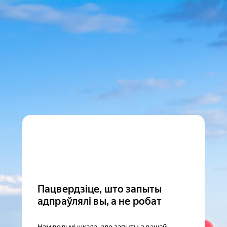
Пацвердзіце, што запыты
адпраўлялі вы, а не робат