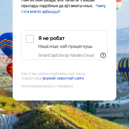
Нам вельмі шкада, але запыты з вашай
прылады падобныя да аўтаматычных.
Чаму
гэта магло адбыцца?
Я не робат
Націсніце, каб працягнуць
SmartCaptcha by Yandex Cloud
Калі ў вас узніклі праблемы, калі ласка,
скарыстайце
формай зваротнай сувязі
9175743450547663412
:
1785996674