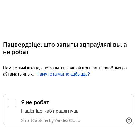
Пацвердзіце, што запыты адпраўлялі вы, а
не робат
Нам вельмі шкада, але запыты з вашай прылады падобныя да
аўтаматычных.
Чаму гэта магло адбыцца?
Я не робат
Націсніце, каб працягнуць
SmartCaptcha by Yandex Cloud