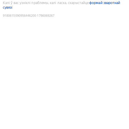
Калі ў вас узніклі праблемы, калі ласка, скарыстайце
формай зваротнай
сувязі
9180615090956446200
:
1786069267