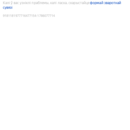
Калі ў вас узніклі праблемы, калі ласка, скарыстайце
формай зваротнай
сувязі
9181181977716477154
:
1786077714