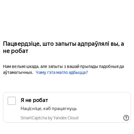
Пацвердзіце, што запыты адпраўлялі вы, а
не робат
Нам вельмі шкада, але запыты з вашай прылады падобныя да
аўтаматычных.
Чаму гэта магло адбыцца?
Я не робат
Націсніце, каб працягнуць
SmartCaptcha by Yandex Cloud