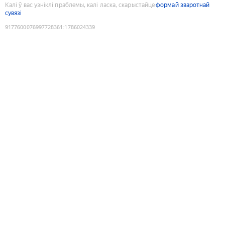
Калі ў вас узніклі праблемы, калі ласка, скарыстайце
формай зваротнай
сувязі
9177600076997728361
:
1786024339