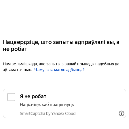
Пацвердзіце, што запыты адпраўлялі вы, а
не робат
Нам вельмі шкада, але запыты з вашай прылады падобныя да
аўтаматычных.
Чаму гэта магло адбыцца?
Я не робат
Націсніце, каб працягнуць
SmartCaptcha by Yandex Cloud