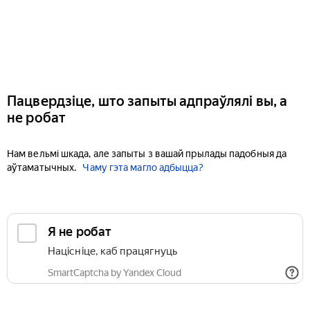
Пацвердзіце, што запыты адпраўлялі вы, а
не робат
Нам вельмі шкада, але запыты з вашай прылады падобныя да
аўтаматычных.
Чаму гэта магло адбыцца?
Я не робат
Націсніце, каб працягнуць
SmartCaptcha by Yandex Cloud