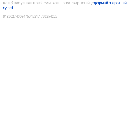
Калі ў вас узніклі праблемы, калі ласка, скарыстайце
формай зваротнай
сувязі
9193027430947534521
:
1786254225