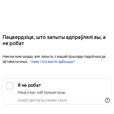
Пацвердзіце, што запыты адпраўлялі вы, а
не робат
Нам вельмі шкада, але запыты з вашай прылады падобныя да
аўтаматычных.
Чаму гэта магло адбыцца?
Я не робат
Націсніце, каб працягнуць
SmartCaptcha by Yandex Cloud