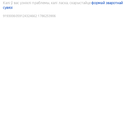
Калі ў вас узніклі праблемы, калі ласка, скарыстайце
формай зваротнай
сувязі
9193006059124324662
:
1786253906