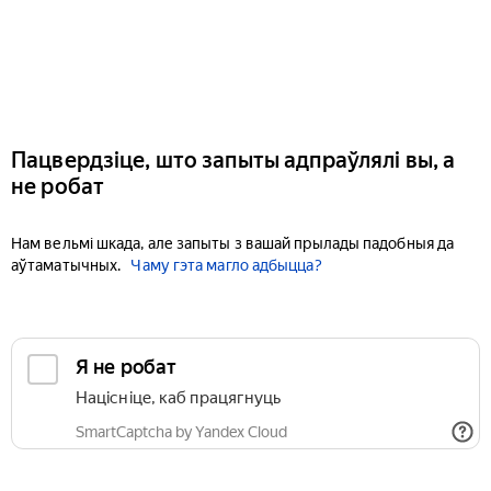
Пацвердзіце, што запыты адпраўлялі вы, а
не робат
Нам вельмі шкада, але запыты з вашай прылады падобныя да
аўтаматычных.
Чаму гэта магло адбыцца?
Я не робат
Націсніце, каб працягнуць
SmartCaptcha by Yandex Cloud