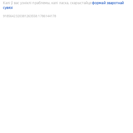
Калі ў вас узніклі праблемы, калі ласка, скарыстайце
формай зваротнай
сувязі
9185642320381263558
:
1786144178