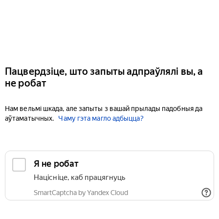
Пацвердзіце, што запыты адпраўлялі вы, а
не робат
Нам вельмі шкада, але запыты з вашай прылады падобныя да
аўтаматычных.
Чаму гэта магло адбыцца?
Я не робат
Націсніце, каб працягнуць
SmartCaptcha by Yandex Cloud