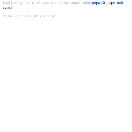
Калі ў вас узніклі праблемы, калі ласка, скарыстайце
формай зваротнай
сувязі
9186619601130235858
:
1786158741