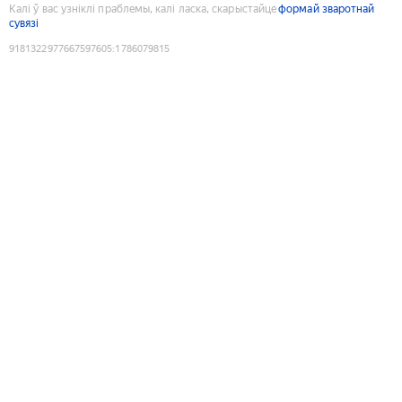
Калі ў вас узніклі праблемы, калі ласка, скарыстайце
формай зваротнай
сувязі
9181322977667597605
:
1786079815