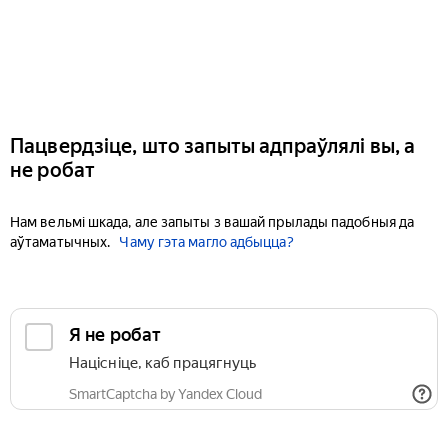
Пацвердзіце, што запыты адпраўлялі вы, а
не робат
Нам вельмі шкада, але запыты з вашай прылады падобныя да
аўтаматычных.
Чаму гэта магло адбыцца?
Я не робат
Націсніце, каб працягнуць
SmartCaptcha by Yandex Cloud