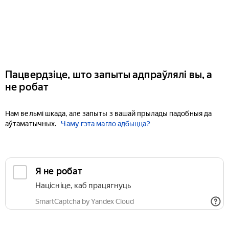
Пацвердзіце, што запыты адпраўлялі вы, а
не робат
Нам вельмі шкада, але запыты з вашай прылады падобныя да
аўтаматычных.
Чаму гэта магло адбыцца?
Я не робат
Націсніце, каб працягнуць
SmartCaptcha by Yandex Cloud