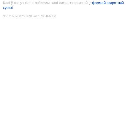
Калі ў вас узніклі праблемы, калі ласка, скарыстайце
формай зваротнай
сувязі
9187169708259720578
:
1786166938