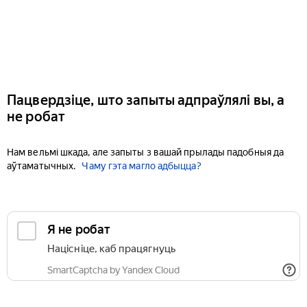
Пацвердзіце, што запыты адпраўлялі вы, а
не робат
Нам вельмі шкада, але запыты з вашай прылады падобныя да
аўтаматычных.
Чаму гэта магло адбыцца?
Я не робат
Націсніце, каб працягнуць
SmartCaptcha by Yandex Cloud