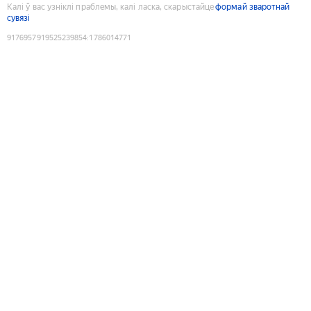
Калі ў вас узніклі праблемы, калі ласка, скарыстайце
формай зваротнай
сувязі
9176957919525239854
:
1786014771