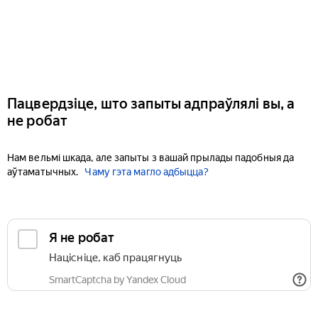
Пацвердзіце, што запыты адпраўлялі вы, а
не робат
Нам вельмі шкада, але запыты з вашай прылады падобныя да
аўтаматычных.
Чаму гэта магло адбыцца?
Я не робат
Націсніце, каб працягнуць
SmartCaptcha by Yandex Cloud