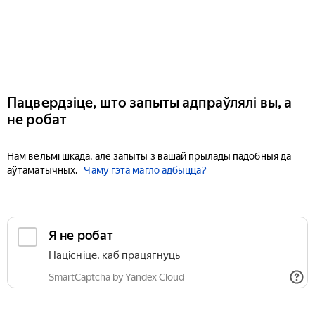
Пацвердзіце, што запыты адпраўлялі вы, а
не робат
Нам вельмі шкада, але запыты з вашай прылады падобныя да
аўтаматычных.
Чаму гэта магло адбыцца?
Я не робат
Націсніце, каб працягнуць
SmartCaptcha by Yandex Cloud