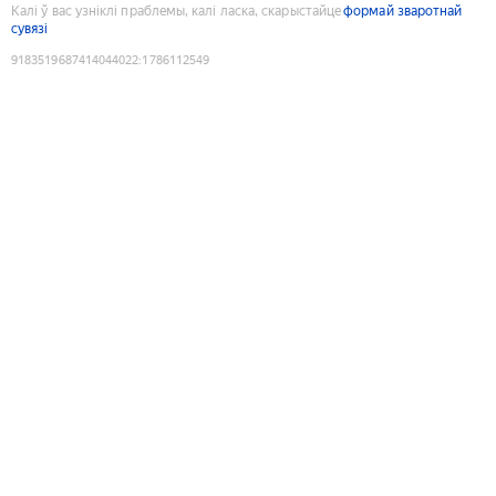
Калі ў вас узніклі праблемы, калі ласка, скарыстайце
формай зваротнай
сувязі
9183519687414044022
:
1786112549