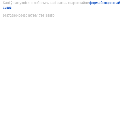
Калі ў вас узніклі праблемы, калі ласка, скарыстайце
формай зваротнай
сувязі
9187298040943019716
:
1786168850