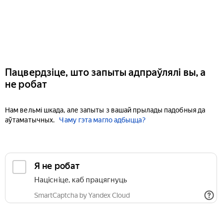
Пацвердзіце, што запыты адпраўлялі вы, а
не робат
Нам вельмі шкада, але запыты з вашай прылады падобныя да
аўтаматычных.
Чаму гэта магло адбыцца?
Я не робат
Націсніце, каб працягнуць
SmartCaptcha by Yandex Cloud