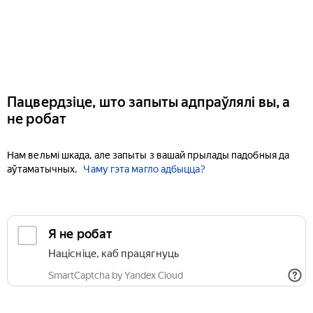
Пацвердзіце, што запыты адпраўлялі вы, а
не робат
Нам вельмі шкада, але запыты з вашай прылады падобныя да
аўтаматычных.
Чаму гэта магло адбыцца?
Я не робат
Націсніце, каб працягнуць
SmartCaptcha by Yandex Cloud