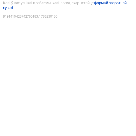
Калі ў вас узніклі праблемы, калі ласка, скарыстайце
формай зваротнай
сувязі
9191410423742760183
:
1786230130