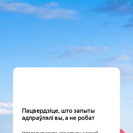
Пацвердзіце, што запыты
адпраўлялі вы, а не робат