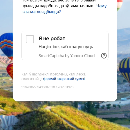
Нам вельмі шкада, але запыты з вашай
прылады падобныя да аўтаматычных.
Чаму
гэта магло адбыцца?
Я не робат
Націсніце, каб працягнуць
SmartCaptcha by Yandex Cloud
Калі ў вас узніклі праблемы, калі ласка,
скарыстайце
формай зваротнай сувязі
9182806599496807328
:
1786101923