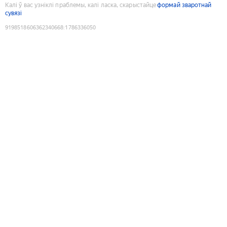
Калі ў вас узніклі праблемы, калі ласка, скарыстайце
формай зваротнай
сувязі
9198518606362340668
:
1786336050