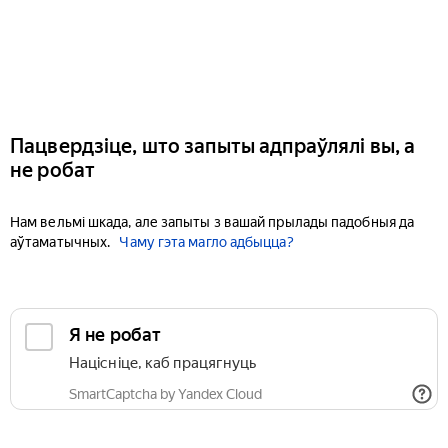
Пацвердзіце, што запыты адпраўлялі вы, а
не робат
Нам вельмі шкада, але запыты з вашай прылады падобныя да
аўтаматычных.
Чаму гэта магло адбыцца?
Я не робат
Націсніце, каб працягнуць
SmartCaptcha by Yandex Cloud