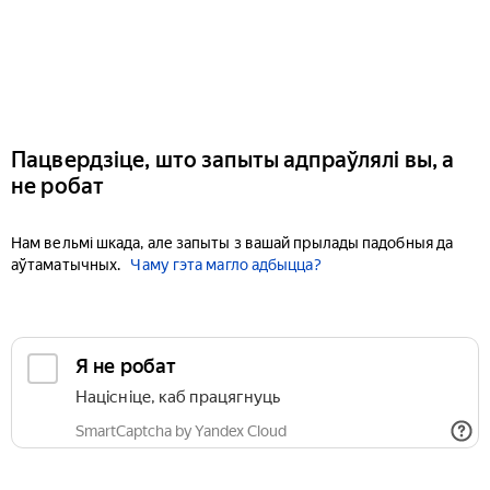
Пацвердзіце, што запыты адпраўлялі вы, а
не робат
Нам вельмі шкада, але запыты з вашай прылады падобныя да
аўтаматычных.
Чаму гэта магло адбыцца?
Я не робат
Націсніце, каб працягнуць
SmartCaptcha by Yandex Cloud