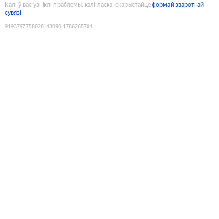
Калі ў вас узніклі праблемы, калі ласка, скарыстайце
формай зваротнай
сувязі
9193797758028143090
:
1786265704