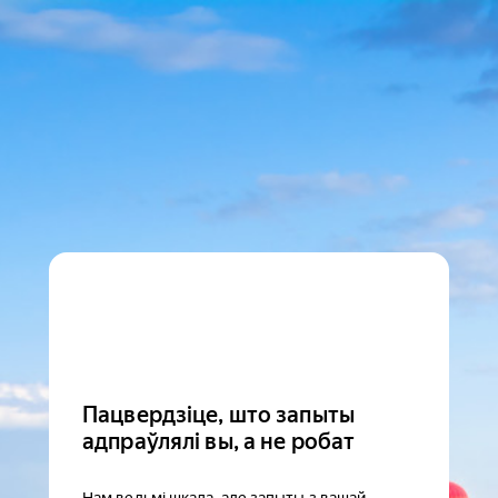
Пацвердзіце, што запыты
адпраўлялі вы, а не робат