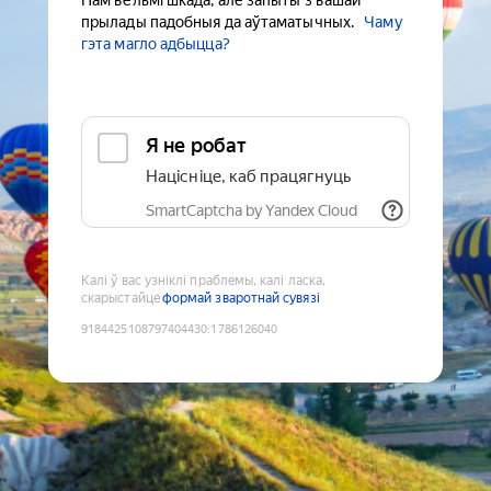
Нам вельмі шкада, але запыты з вашай
прылады падобныя да аўтаматычных.
Чаму
гэта магло адбыцца?
Я не робат
Націсніце, каб працягнуць
SmartCaptcha by Yandex Cloud
Калі ў вас узніклі праблемы, калі ласка,
скарыстайце
формай зваротнай сувязі
9184425108797404430
:
1786126040