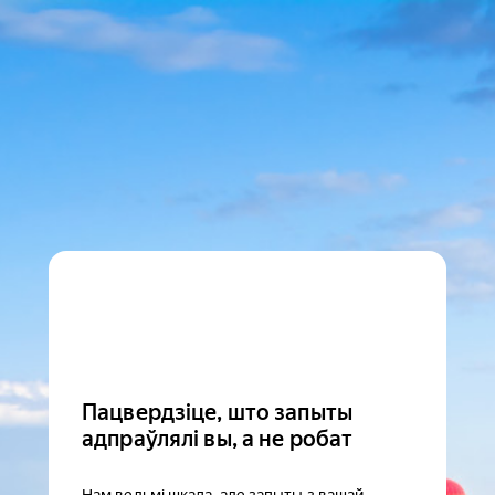
Пацвердзіце, што запыты
адпраўлялі вы, а не робат