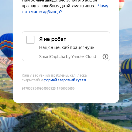
Нам вельмі шкада, але запыты з вашай
прылады падобныя да аўтаматычных.
Чаму
гэта магло адбыцца?
Я не робат
Націсніце, каб працягнуць
SmartCaptcha by Yandex Cloud
Калі ў вас узніклі праблемы, калі ласка,
скарыстайце
формай зваротнай сувязі
9178359540964566925
:
1786035656