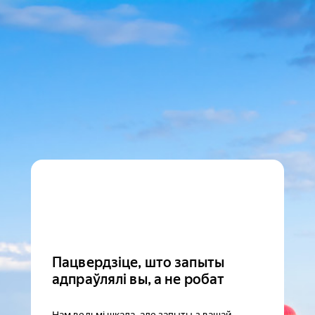
Пацвердзіце, што запыты
адпраўлялі вы, а не робат