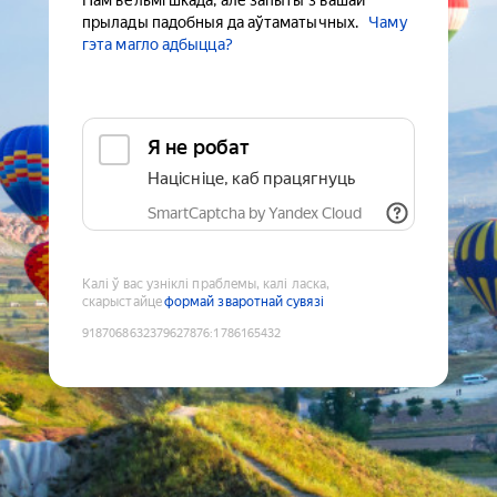
Нам вельмі шкада, але запыты з вашай
прылады падобныя да аўтаматычных.
Чаму
гэта магло адбыцца?
Я не робат
Націсніце, каб працягнуць
SmartCaptcha by Yandex Cloud
Калі ў вас узніклі праблемы, калі ласка,
скарыстайце
формай зваротнай сувязі
9187068632379627876
:
1786165432