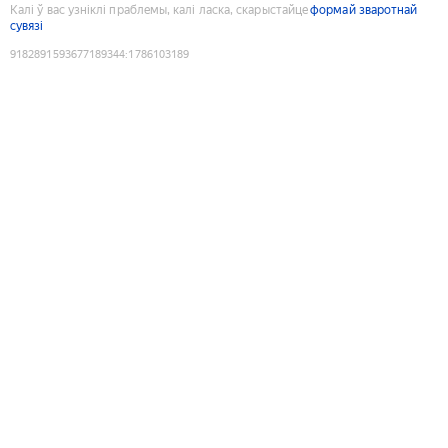
Калі ў вас узніклі праблемы, калі ласка, скарыстайце
формай зваротнай
сувязі
9182891593677189344
:
1786103189