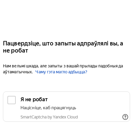
Пацвердзіце, што запыты адпраўлялі вы, а
не робат
Нам вельмі шкада, але запыты з вашай прылады падобныя да
аўтаматычных.
Чаму гэта магло адбыцца?
Я не робат
Націсніце, каб працягнуць
SmartCaptcha by Yandex Cloud