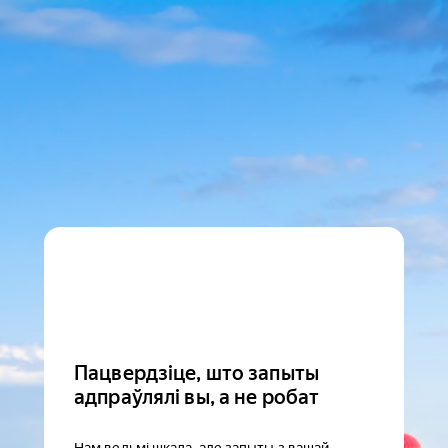
Пацвердзіце, што запыты
адпраўлялі вы, а не робат