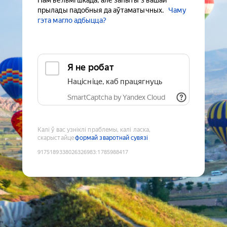
Нам вельмі шкада, але запыты з вашай
прылады падобныя да аўтаматычных.
Чаму
гэта магло адбыцца?
Я не робат
Націсніце, каб працягнуць
SmartCaptcha by Yandex Cloud
Калі ў вас узніклі праблемы, калі ласка,
скарыстайце
формай зваротнай сувязі
9175189338026326983
:
1785988417