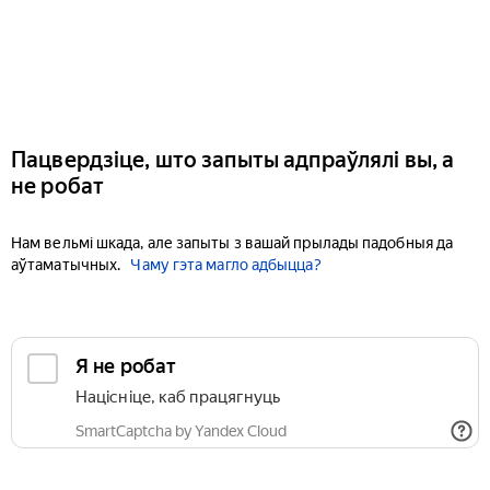
Пацвердзіце, што запыты адпраўлялі вы, а
не робат
Нам вельмі шкада, але запыты з вашай прылады падобныя да
аўтаматычных.
Чаму гэта магло адбыцца?
Я не робат
Націсніце, каб працягнуць
SmartCaptcha by Yandex Cloud