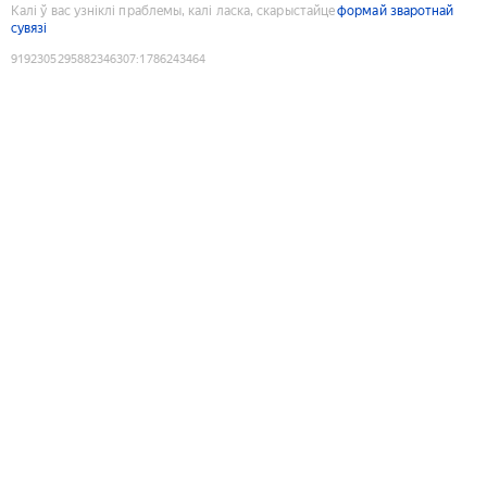
Калі ў вас узніклі праблемы, калі ласка, скарыстайце
формай зваротнай
сувязі
9192305295882346307
:
1786243464