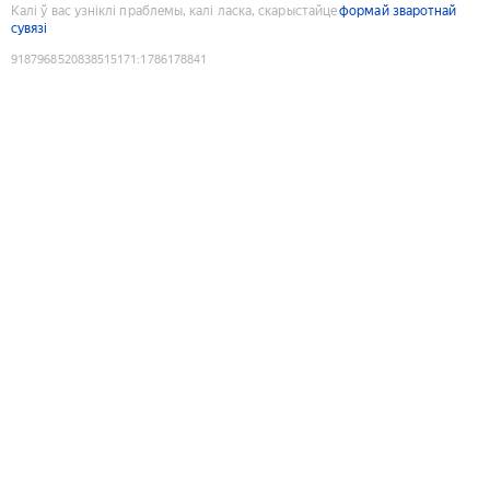
Калі ў вас узніклі праблемы, калі ласка, скарыстайце
формай зваротнай
сувязі
9187968520838515171
:
1786178841