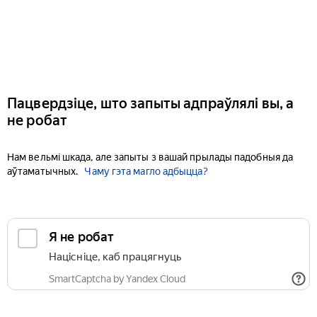
Пацвердзіце, што запыты адпраўлялі вы, а
не робат
Нам вельмі шкада, але запыты з вашай прылады падобныя да
аўтаматычных.
Чаму гэта магло адбыцца?
Я не робат
Націсніце, каб працягнуць
SmartCaptcha by Yandex Cloud