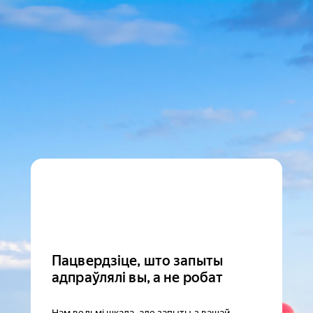
Пацвердзіце, што запыты
адпраўлялі вы, а не робат