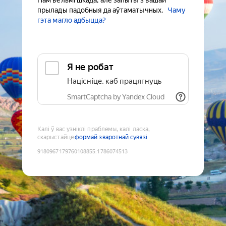
Нам вельмі шкада, але запыты з вашай
прылады падобныя да аўтаматычных.
Чаму
гэта магло адбыцца?
Я не робат
Націсніце, каб працягнуць
SmartCaptcha by Yandex Cloud
Калі ў вас узніклі праблемы, калі ласка,
скарыстайце
формай зваротнай сувязі
9180967179760108855
:
1786074513