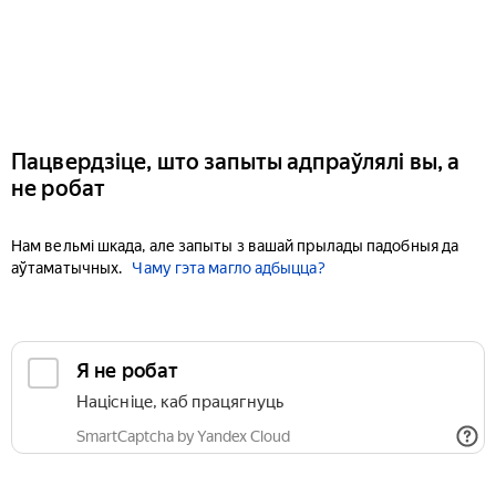
Пацвердзіце, што запыты адпраўлялі вы, а
не робат
Нам вельмі шкада, але запыты з вашай прылады падобныя да
аўтаматычных.
Чаму гэта магло адбыцца?
Я не робат
Націсніце, каб працягнуць
SmartCaptcha by Yandex Cloud