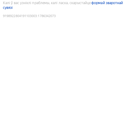
Калі ў вас узніклі праблемы, калі ласка, скарыстайце
формай зваротнай
сувязі
9198922804191103003
:
1786342073