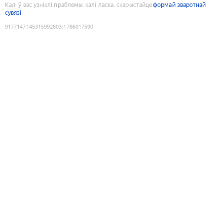
Калі ў вас узніклі праблемы, калі ласка, скарыстайце
формай зваротнай
сувязі
9177147145315992803
:
1786017590