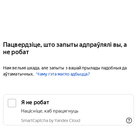
Пацвердзіце, што запыты адпраўлялі вы, а
не робат
Нам вельмі шкада, але запыты з вашай прылады падобныя да
аўтаматычных.
Чаму гэта магло адбыцца?
Я не робат
Націсніце, каб працягнуць
SmartCaptcha by Yandex Cloud