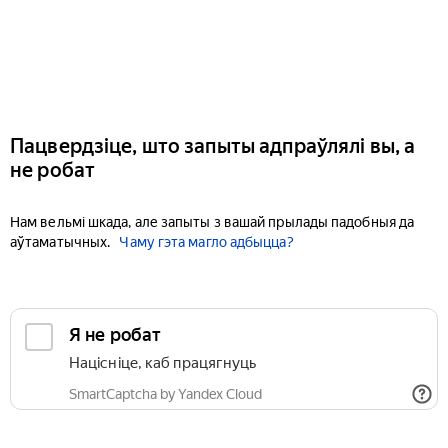
Пацвердзіце, што запыты адпраўлялі вы, а
не робат
Нам вельмі шкада, але запыты з вашай прылады падобныя да
аўтаматычных.
Чаму гэта магло адбыцца?
Я не робат
Націсніце, каб працягнуць
SmartCaptcha by Yandex Cloud