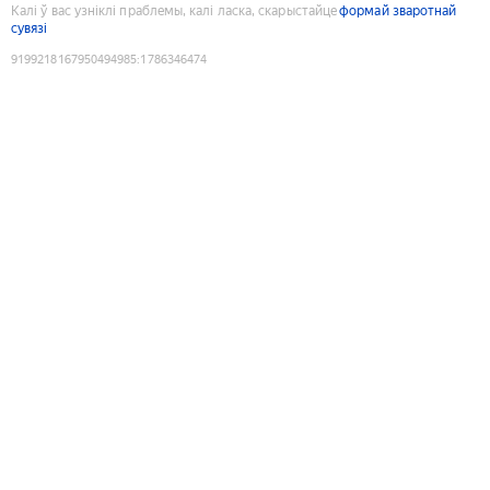
Калі ў вас узніклі праблемы, калі ласка, скарыстайце
формай зваротнай
сувязі
9199218167950494985
:
1786346474