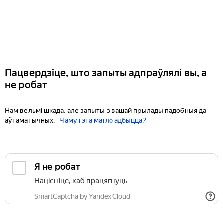
Пацвердзіце, што запыты адпраўлялі вы, а
не робат
Нам вельмі шкада, але запыты з вашай прылады падобныя да
аўтаматычных.
Чаму гэта магло адбыцца?
Я не робат
Націсніце, каб працягнуць
SmartCaptcha by Yandex Cloud