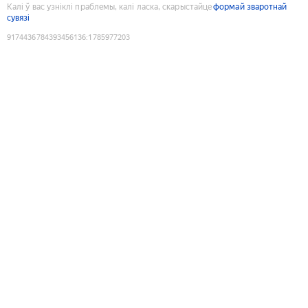
Калі ў вас узніклі праблемы, калі ласка, скарыстайце
формай зваротнай
сувязі
9174436784393456136
:
1785977203