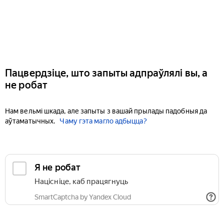
Пацвердзіце, што запыты адпраўлялі вы, а
не робат
Нам вельмі шкада, але запыты з вашай прылады падобныя да
аўтаматычных.
Чаму гэта магло адбыцца?
Я не робат
Націсніце, каб працягнуць
SmartCaptcha by Yandex Cloud