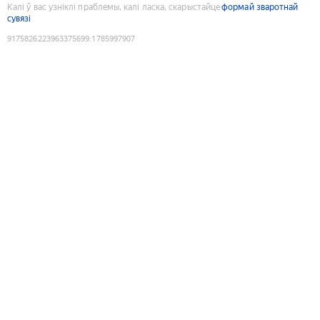
Калі ў вас узніклі праблемы, калі ласка, скарыстайце
формай зваротнай
сувязі
9175826223963375699
:
1785997907