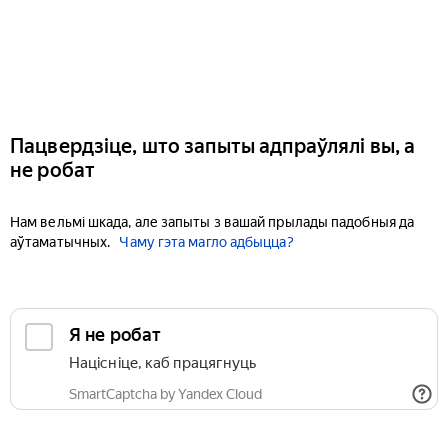
Пацвердзіце, што запыты адпраўлялі вы, а
не робат
Нам вельмі шкада, але запыты з вашай прылады падобныя да
аўтаматычных.
Чаму гэта магло адбыцца?
Я не робат
Націсніце, каб працягнуць
SmartCaptcha by Yandex Cloud