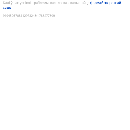
Калі ў вас узніклі праблемы, калі ласка, скарыстайце
формай зваротнай
сувязі
9194596708112973243
:
1786277609