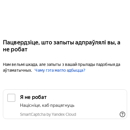
Пацвердзіце, што запыты адпраўлялі вы, а
не робат
Нам вельмі шкада, але запыты з вашай прылады падобныя да
аўтаматычных.
Чаму гэта магло адбыцца?
Я не робат
Націсніце, каб працягнуць
SmartCaptcha by Yandex Cloud