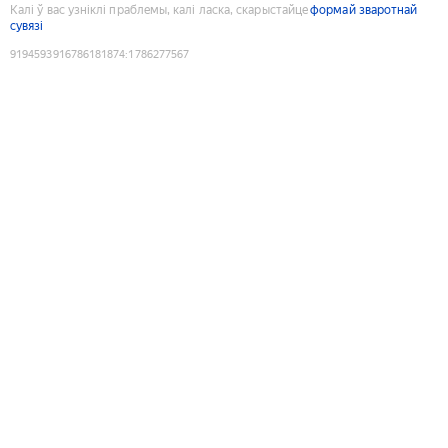
Калі ў вас узніклі праблемы, калі ласка, скарыстайце
формай зваротнай
сувязі
9194593916786181874
:
1786277567