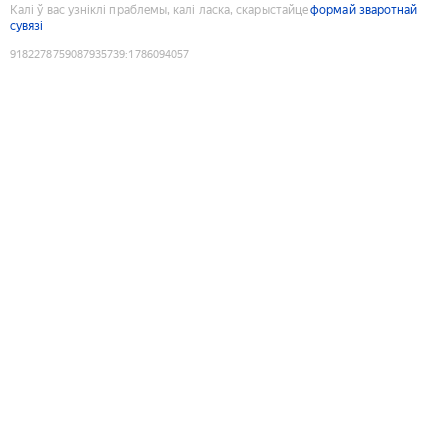
Калі ў вас узніклі праблемы, калі ласка, скарыстайце
формай зваротнай
сувязі
9182278759087935739
:
1786094057