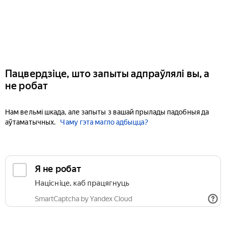
Пацвердзіце, што запыты адпраўлялі вы, а
не робат
Нам вельмі шкада, але запыты з вашай прылады падобныя да
аўтаматычных.
Чаму гэта магло адбыцца?
Я не робат
Націсніце, каб працягнуць
SmartCaptcha by Yandex Cloud