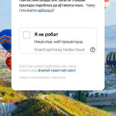
Нам вельмі шкада, але запыты з вашай
прылады падобныя да аўтаматычных.
Чаму
гэта магло адбыцца?
Я не робат
Націсніце, каб працягнуць
SmartCaptcha by Yandex Cloud
Калі ў вас узніклі праблемы, калі ласка,
скарыстайце
формай зваротнай сувязі
9188217154550261809
:
1786182546