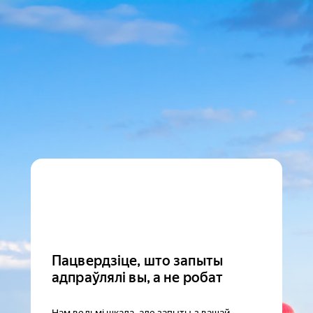
Пацвердзіце, што запыты
адпраўлялі вы, а не робат