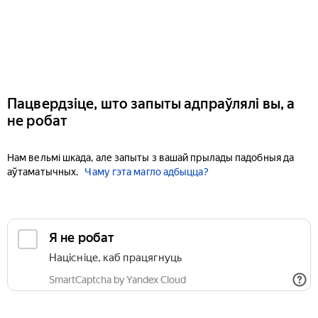
Пацвердзіце, што запыты адпраўлялі вы, а
не робат
Нам вельмі шкада, але запыты з вашай прылады падобныя да
аўтаматычных.
Чаму гэта магло адбыцца?
Я не робат
Націсніце, каб працягнуць
SmartCaptcha by Yandex Cloud