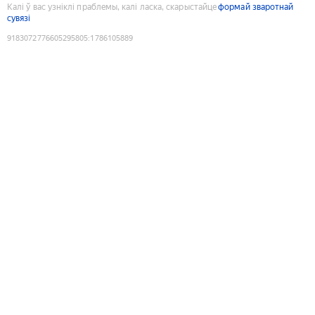
Калі ў вас узніклі праблемы, калі ласка, скарыстайце
формай зваротнай
сувязі
9183072776605295805
:
1786105889