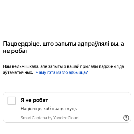
Пацвердзіце, што запыты адпраўлялі вы, а
не робат
Нам вельмі шкада, але запыты з вашай прылады падобныя да
аўтаматычных.
Чаму гэта магло адбыцца?
Я не робат
Націсніце, каб працягнуць
SmartCaptcha by Yandex Cloud