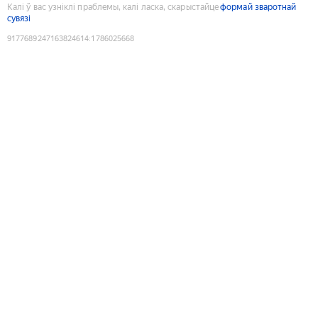
Калі ў вас узніклі праблемы, калі ласка, скарыстайце
формай зваротнай
сувязі
9177689247163824614
:
1786025668