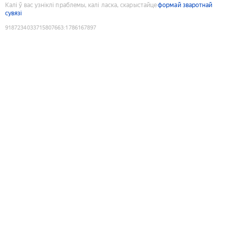
Калі ў вас узніклі праблемы, калі ласка, скарыстайце
формай зваротнай
сувязі
9187234033715807663
:
1786167897