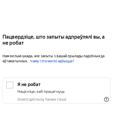
Пацвердзіце, што запыты адпраўлялі вы, а
не робат
Нам вельмі шкада, але запыты з вашай прылады падобныя да
аўтаматычных.
Чаму гэта магло адбыцца?
Я не робат
Націсніце, каб працягнуць
SmartCaptcha by Yandex Cloud