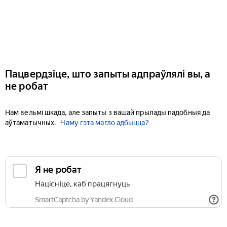
Пацвердзіце, што запыты адпраўлялі вы, а
не робат
Нам вельмі шкада, але запыты з вашай прылады падобныя да
аўтаматычных.
Чаму гэта магло адбыцца?
Я не робат
Націсніце, каб працягнуць
SmartCaptcha by Yandex Cloud