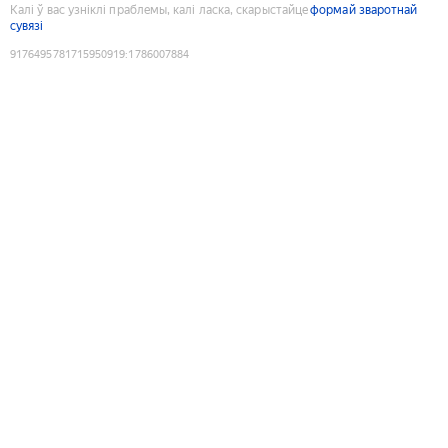
Калі ў вас узніклі праблемы, калі ласка, скарыстайце
формай зваротнай
сувязі
9176495781715950919
:
1786007884