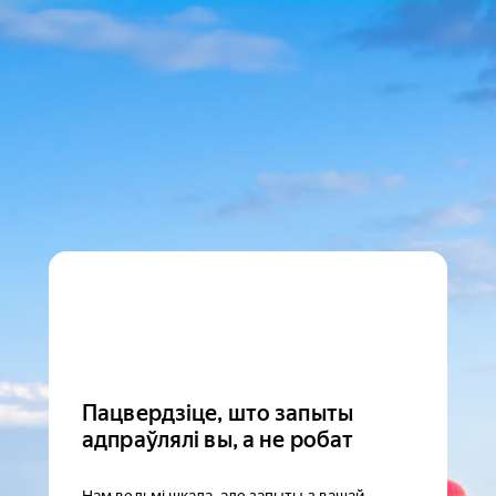
Пацвердзіце, што запыты
адпраўлялі вы, а не робат