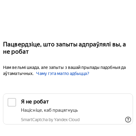
Пацвердзіце, што запыты адпраўлялі вы, а
не робат
Нам вельмі шкада, але запыты з вашай прылады падобныя да
аўтаматычных.
Чаму гэта магло адбыцца?
Я не робат
Націсніце, каб працягнуць
SmartCaptcha by Yandex Cloud