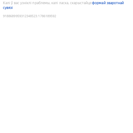
Калі ў вас узніклі праблемы, калі ласка, скарыстайце
формай зваротнай
сувязі
9188689959312348523
:
1786189592