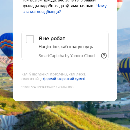
Нам вельмі шкада, але запыты з вашай
прылады падобныя да аўтаматычных.
Чаму
гэта магло адбыцца?
Я не робат
Націсніце, каб працягнуць
SmartCaptcha by Yandex Cloud
Калі ў вас узніклі праблемы, калі ласка,
скарыстайце
формай зваротнай сувязі
9181072497994138202
:
1786076083