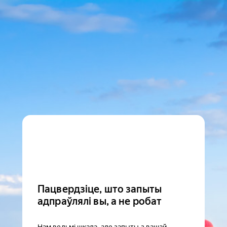
Пацвердзіце, што запыты
адпраўлялі вы, а не робат