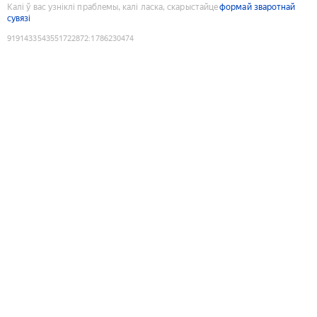
Калі ў вас узніклі праблемы, калі ласка, скарыстайце
формай зваротнай
сувязі
9191433543551722872
:
1786230474