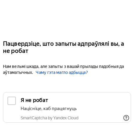
Пацвердзіце, што запыты адпраўлялі вы, а
не робат
Нам вельмі шкада, але запыты з вашай прылады падобныя да
аўтаматычных.
Чаму гэта магло адбыцца?
Я не робат
Націсніце, каб працягнуць
SmartCaptcha by Yandex Cloud