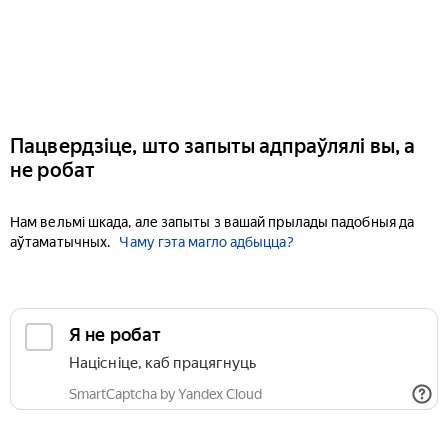
Пацвердзіце, што запыты адпраўлялі вы, а
не робат
Нам вельмі шкада, але запыты з вашай прылады падобныя да
аўтаматычных.
Чаму гэта магло адбыцца?
Я не робат
Націсніце, каб працягнуць
SmartCaptcha by Yandex Cloud