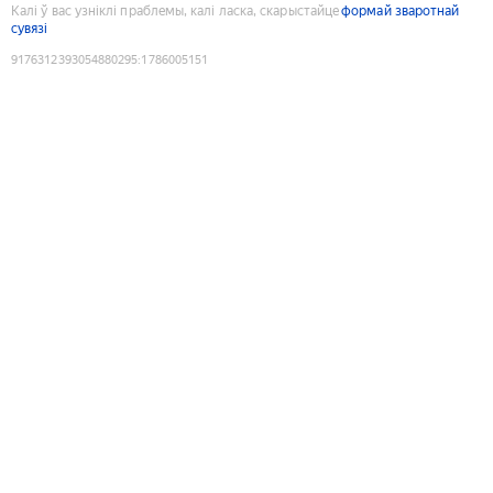
Калі ў вас узніклі праблемы, калі ласка, скарыстайце
формай зваротнай
сувязі
9176312393054880295
:
1786005151