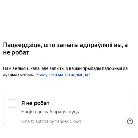
Пацвердзіце, што запыты адпраўлялі вы, а
не робат
Нам вельмі шкада, але запыты з вашай прылады падобныя да
аўтаматычных.
Чаму гэта магло адбыцца?
Я не робат
Націсніце, каб працягнуць
SmartCaptcha by Yandex Cloud