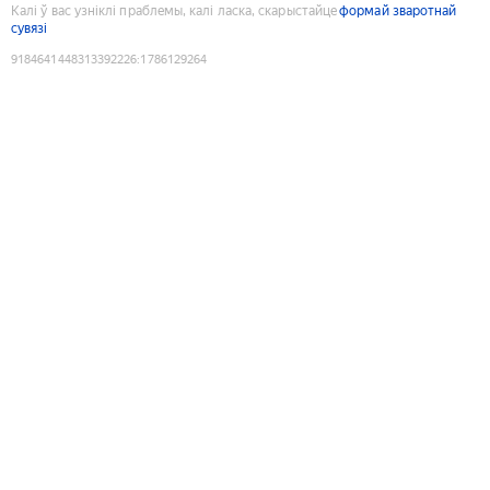
Калі ў вас узніклі праблемы, калі ласка, скарыстайце
формай зваротнай
сувязі
9184641448313392226
:
1786129264