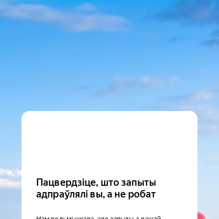
Пацвердзіце, што запыты
адпраўлялі вы, а не робат