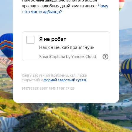
Нам вельмі шкада, але запыты з вашай
прылады падобныя да аўтаматычных.
Чаму
гэта магло адбыцца?
Я не робат
Націсніце, каб працягнуць
SmartCaptcha by Yandex Cloud
Калі ў вас узніклі праблемы, калі ласка,
скарыстайце
формай зваротнай сувязі
9187853351626017945
:
1786177125