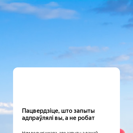
Пацвердзіце, што запыты
адпраўлялі вы, а не робат