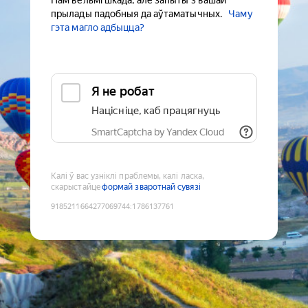
Нам вельмі шкада, але запыты з вашай
прылады падобныя да аўтаматычных.
Чаму
гэта магло адбыцца?
Я не робат
Націсніце, каб працягнуць
SmartCaptcha by Yandex Cloud
Калі ў вас узніклі праблемы, калі ласка,
скарыстайце
формай зваротнай сувязі
9185211664277069744
:
1786137761