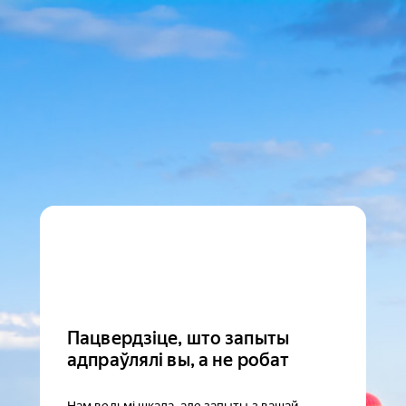
Пацвердзіце, што запыты
адпраўлялі вы, а не робат