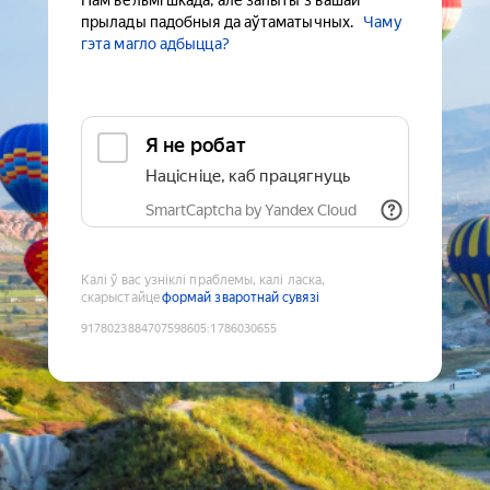
Нам вельмі шкада, але запыты з вашай
прылады падобныя да аўтаматычных.
Чаму
гэта магло адбыцца?
Я не робат
Націсніце, каб працягнуць
SmartCaptcha by Yandex Cloud
Калі ў вас узніклі праблемы, калі ласка,
скарыстайце
формай зваротнай сувязі
9178023884707598605
:
1786030655